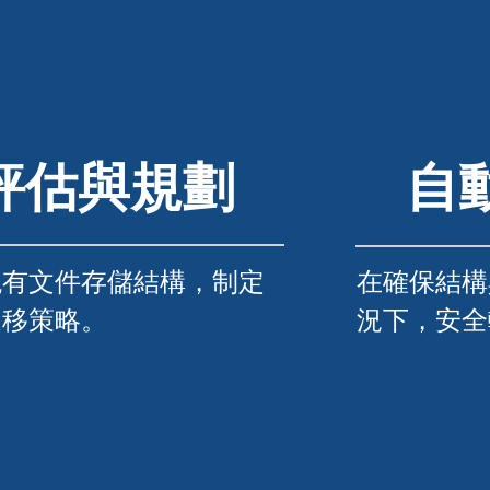
01
01
評估與規劃
自
現有文件存儲結構，制定
在確保結構
遷移策略。
況下，安全