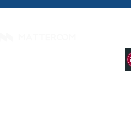
14425 Falcon Head Blvd
Building E, Ste. 237
Austin, TX 78738. United States
Tel: +1 512 377 9288