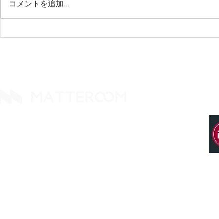
コメントを追加…
MATTEROOM が iManage
法律サービス
テクノロジーパートナープロ
が事務所の
グラムに参加
築する
14425 Falcon Head Blvd
Building E, Ste. 237
Austin, TX 78738. United States
Tel: +1 512 377 9288