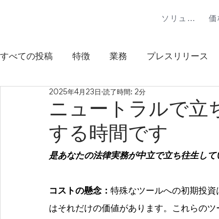
ソリューション
価
すべての投稿
特徴
業務
プレスリリース
2025年4月23日
読了時間: 2分
ニュートラルで立
する時間です
是あなたの法律実務が中立で立ち往生して
コストの懸念：
特殊なツールへの初期投資
はそれだけの価値があります。これらのツ