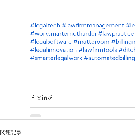
#legaltech
#lawfirmmanagement
#le
#worksmarternotharder
#lawpractice
#legalsoftware
#matteroom
#billin
#legalinnovation
#lawfirmtools
#ditc
#smarterlegalwork
#automatedbillin
関連記事