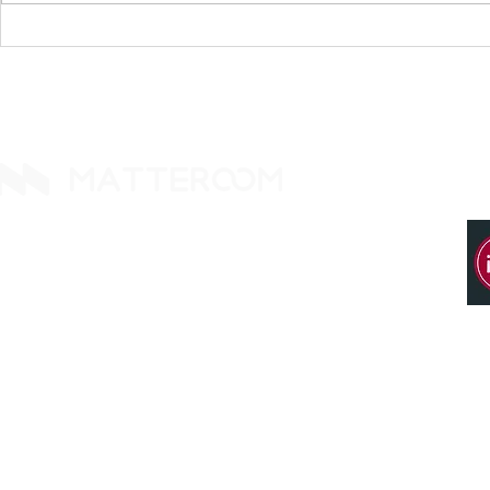
MATTEROOM 加入
法律服務的下一
iManage 技術合作夥伴計畫
塑事務所的
14425 Falcon Head Blvd
Building E, Ste. 237
Austin, TX 78738. United States
Tel: +1 512 377 9288