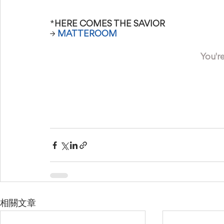
*
HERE COMES THE SAVIOR 
→
MATTEROOM 
You'r
相關文章