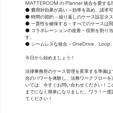
MATTEROOM の 
Planner 
統合を愛する
⚫ 
費用対効果が高い 
– 
効率を高め、請求
⚫ 
時間の節約
 – 
繰り返しのケース設定タ
⚫ 
一貫性を確保する
 – 
すべてのケースは
⚫ 
コラボレーションの改善
 – 
役割を割り
す。
⚫ 
シームレスな統合
 – 
OneDrive、L
今日から始めましょう！
法律事務所のケース管理を変革する準備はできて
合のパワーを体験し、法務ワークフローを
いては、今すぐお問い合わせください！こ
までになく簡単になりました。ワラ！一度設
てください！