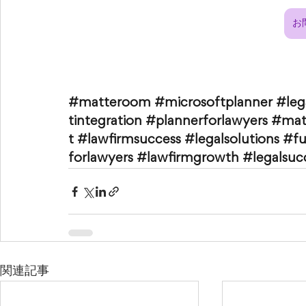
お
#matteroom
#microsoftplanner
#leg
tintegration
#plannerforlawyers
#mat
t
#lawfirmsuccess
#legalsolutions
#fu
forlawyers
#lawfirmgrowth
#legalsuc
関連記事