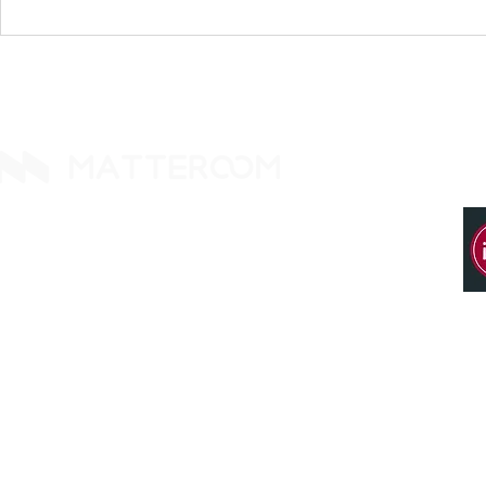
MATTEROOM が iManage
法律サービス
テクノロジーパートナープロ
が事務所の
グラムに参加
築する
14425 Falcon Head Blvd
Building E, Ste. 237
Austin, TX 78738. United States
Tel: +1 512 377 9288