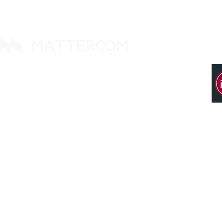
グラムに参加
築する
14425 Falcon Head Blvd
Building E, Ste. 237
Austin, TX 78738. United States
Tel: +1 512 377 9288
Office 114、Taipei City 8th Floor、Neihu
District、Lane 358、Ruiguang Rd