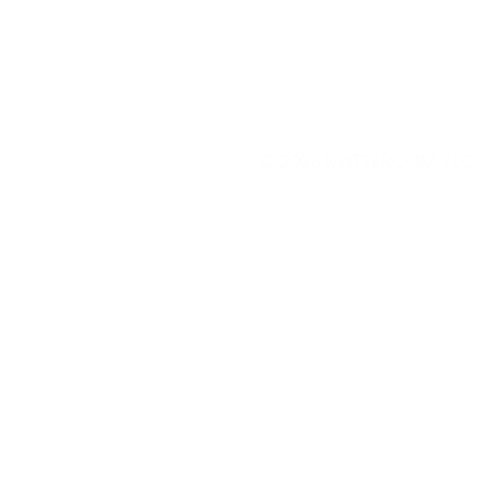
©
2025 MATTEROOM, LLC.