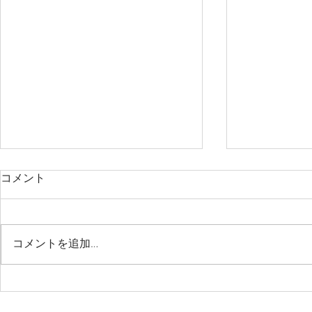
コメント
コメントを追加…
MATTEROOM が iManage
法律サービス
テクノロジーパートナープロ
が事務所の