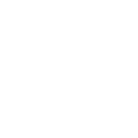
©
2025 MATTEROOM, LLC.