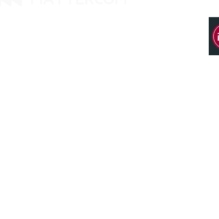
14425 Falcon Head Blvd
Building E, Ste. 237
Austin, TX 78738. United States
Tel: +1 512 377 9288
Office 114、Taipei City 8th Floor、Neihu
District、Lane 358、Ruiguang Rd
Tel: +886 2 8751 5580