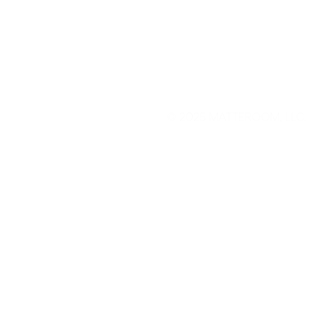
©
2025 MATTEROOM, LLC.