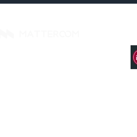
14425 Falcon Head Blvd
Building E, Ste. 237
Austin, TX 78738. United States
Tel: +1 512 377 9288
Office 114、Taipei City 8th Floor、Neihu
District、Lane 358、Ruiguang Rd